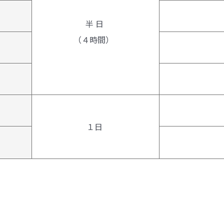
半 日
（４時間）
１日