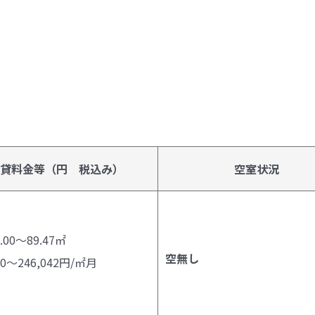
貸料金等（円 税込み）
空室状況
.00～89.47㎡
空無し
00～246,042円/㎡月